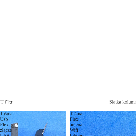
Filtr
Siatka kolum
Taśma
Taśma
Usb
Flex
Flex
antena
złącze
Wifi
USB
Iphone