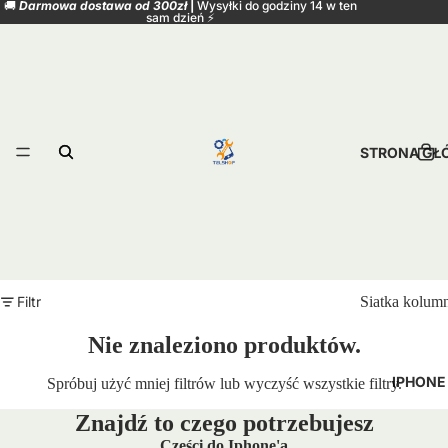
🚚
Darmowa dostawa od 300zł
|
Wysyłki do godziny 14 w ten
sam dzień
⚡
STRONA G
Filtr
Siatka kolum
Nie znaleziono produktów.
IPHONE
Spróbuj użyć mniej filtrów lub
wyczyść wszystkie filtry
.
Znajdź to czego potrzebujesz
Części do Iphone'a