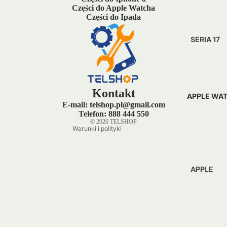
Części do Apple Watcha
Części do Ipada
SERIA 17
Polityka prywatności
IPHONE 1
Polityka zwrotu kosztów
IPHONE 1
Warunki świadczenia usług
IPHONE 1
Kontakt
APPLE WA
Polityka wysyłki
PRO
E-mail: telshop.pl@gmail.com
Dane kontaktowe
Telefon: 888 444 550
IPHONE 1
© 2026
TELSHOP
Warunki i polityki
PRO MA
SERIA 16
APPLE
IPHONE 
WATCH 4
IPHONE 1
APPLE
IPHONE 1
WATCH 4
PLUS
40 MM