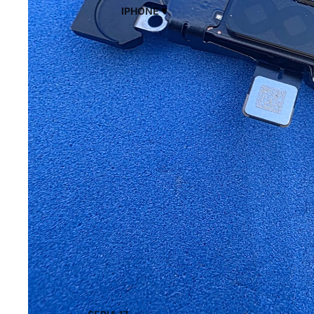
▾
IPHONE